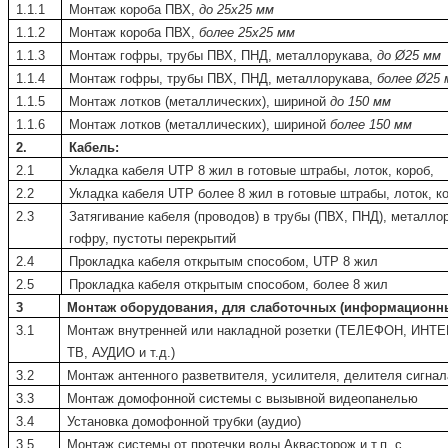
1.1.1
Монтаж короба ПВХ,
до 25x25 мм
1.1.2
Монтаж короба ПВХ,
более 25x25 мм
1.1.3
Монтаж гофры, трубы ПВХ, ПНД, металлорукава,
до Ø25 мм
1.1.4
Монтаж гофры, трубы ПВХ, ПНД, металлорукава,
более Ø25
1.1.5
Монтаж лотков (металлических), шириной
до 150 мм
1.1.6
Монтаж лотков (металлических), шириной
более 150 мм
2.
Кабель:
2.1
Укладка кабеля
UTP
8 жил в готовые штрабы, лоток, короб,
2.2
Укладка кабеля
UTP
более 8 жил в готовые штрабы, лоток, к
2.3
Затягивание кабеля (проводов) в трубы (ПВХ, ПНД), металло
гофру, пустоты перекрытий
2.4
Прокладка кабеля открытым способом,
UTP
8 жил
2.5
Прокладка кабеля открытым способом, более 8 жил
3
Монтаж оборудования, для слаботочных (информационны
3.1
Монтаж внутренней или накладной розетки (ТЕЛЕФОН, ИНТ
ТВ, АУДИО и т.д.)
3.2
Монтаж антенного разветвителя, усилителя, делителя сигнал
3.3
Монтаж домофонной системы с вызывной видеопанелью
3.4
Установка домофонной трубки (аудио)
3.5
Монтаж системы от протечки воды Аквасторож и т.п, с