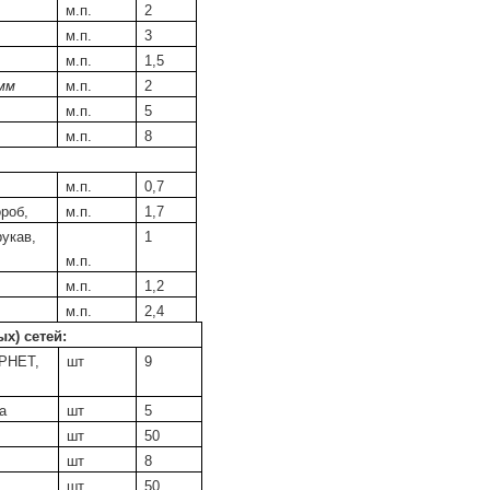
м.п.
2
м.п.
3
м.п.
1,5
 мм
м.п.
2
м.п.
5
м.п.
8
м.п.
0,7
ороб,
м.п.
1,7
рукав,
1
м.п.
м.п.
1,2
м.п.
2,4
х) сетей:
ЕРНЕТ,
шт
9
а
шт
5
шт
50
шт
8
шт
50