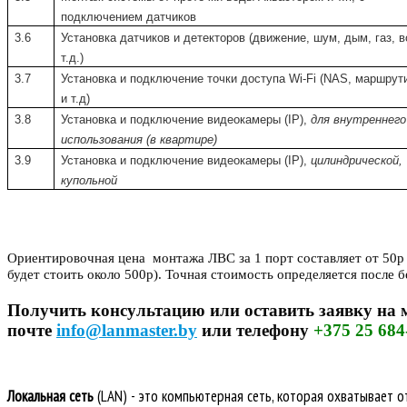
подключением датчиков
3.6
Установка датчиков и детекторов (движение, шум, дым, газ, в
т.д.)
3.7
Установка и подключение точки доступа Wi-Fi (NAS, маршрут
и т.д)
3.8
Установка и подключение видеокамеры (IP),
для внутреннего
использования (в квартире)
3.9
Установка и подключение видеокамеры (IP),
цилиндрической,
купольной
Ориентировочная цена монтажа ЛВС за 1 порт составляет от 50р 
будет стоить около 500р). Точная стоимость определяется после 
Получить консультацию или оставить заявку на 
почте
info@lanmaster.by
или телефону
+375 25 684
Локальная сеть
(LAN) - это компьютерная сеть, которая охватывает 