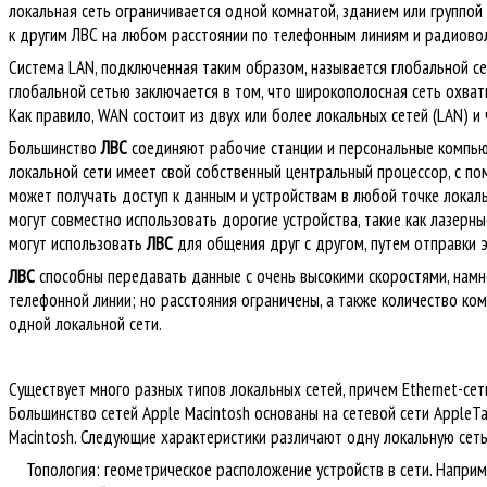
локальная сеть ограничивается одной комнатой, зданием или группо
к другим ЛВС на любом расстоянии по телефонным линиям и радиово
Система LAN, подключенная таким образом, называется глобальной се
глобальной сетью заключается в том, что широкополосная сеть охва
Как правило, WAN состоит из двух или более локальных сетей (LAN) 
Большинство
ЛВС
соединяют рабочие станции и персональные компь
локальной сети имеет свой собственный центральный процессор, с по
может получать доступ к данным и устройствам в любой точке локал
могут совместно использовать дорогие устройства, такие как лазерны
могут использовать
ЛВС
для общения друг с другом, путем отправки э
ЛВС
способны передавать данные с очень высокими скоростями, намн
телефонной линии;
но расстояния ограничены, а также количество ко
одной локальной сети.
Существует много разных типов локальных сетей, причем Ethernet-се
Большинство сетей Apple Macintosh основаны на сетевой сети AppleTa
Macintosh.
Следующие характеристики различают одну локальную сеть
Топология: геометрическое расположение устройств в сети.
Наприм