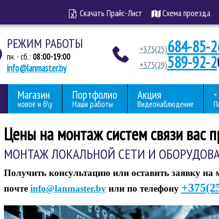
Скачать Прайс-Лист
Схема проезда
РЕЖИМ РАБОТЫ
684-85-2
+375(25)
пн. - сб.:
08:00-19:00
589-92-2
+375(29)
info@lanmaster.by
Магазин
Портфолио
Акция
новое и б\у
Наши работы
Видеонаблюдение
П
Цены на монтаж систем связи вас п
МОНТАЖ ЛОКАЛЬНОЙ СЕТИ И ОБОРУДОВА
Получить консультацию или оставить заявку на 
+375(2
почте
info@lanmaster.by
или по телефону