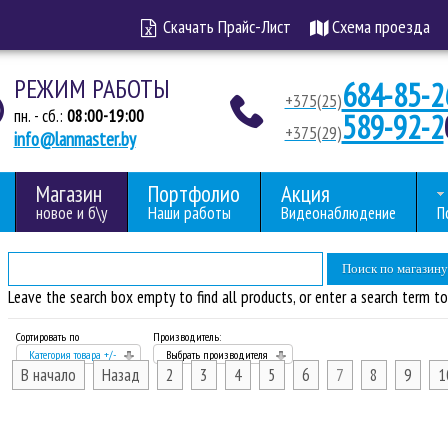
Скачать Прайс-Лист
Схема проезда
РЕЖИМ РАБОТЫ
684-85-2
+375(25)
пн. - сб.:
08:00-19:00
589-92-2
+375(29)
info@lanmaster.by
Магазин
Портфолио
Акция
новое и б\у
Наши работы
Видеонаблюдение
П
Leave the search box empty to find all products, or enter a search term to 
Сортировать по
Производитель:
Категория товара +/-
Выбрать производителя
В начало
Назад
2
3
4
5
6
7
8
9
1