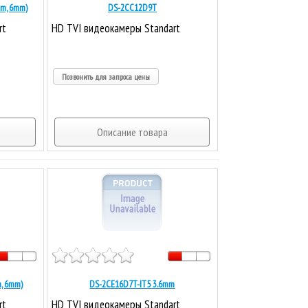
mm, 6mm)
DS-2CC12D9T
rt
HD TVI видеокамеры Standart
Позвонить для запроса цены
Описание товара
, 6mm)
DS-2CE16D7T-IT5 3.6mm
rt
HD TVI видеокамеры Standart