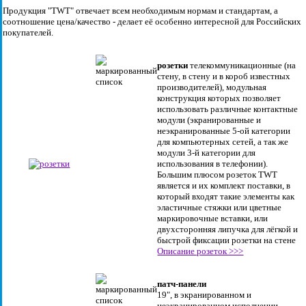
Продукция "TWT" отвечает всем необходимым нормам и стандартам, а
соотношение цена/качество - делает её особенно интересной для Российских
покупателей.
розетки
телекоммуникационные (на
стену, в стену и в короб известных
производителей), модульная
конструкция которых позволяет
использовать различные контактные
модули (экранированные и
неэкранированные 5-ой категории
для компьютерных сетей, а так же
модули 3-й категории для
использования в телефонии).
Большим плюсом розеток TWT
является и их комплект поставки, в
который входят такие элементы как
эластичные стяжки или цветные
маркировочные вставки, или
двухсторонняя липучка для лёгкой и
быстрой фиксации розетки на стене
Описание розеток >>>
патч-панели
19", в экранированном и
неэкранированном исполнении,