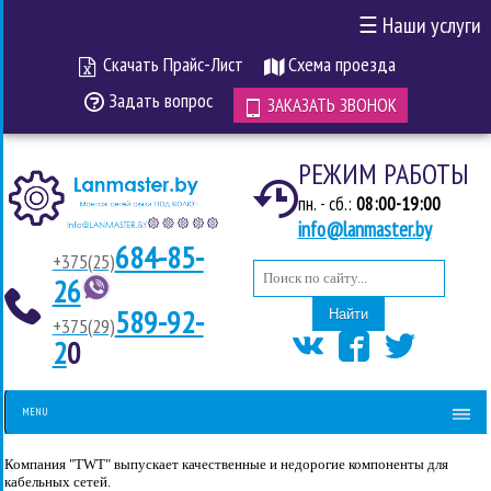
☰
Наши услуги
Скачать Прайс-Лист
Схема проезда
Задать вопрос
ЗАКАЗАТЬ ЗВОНОК
РЕЖИМ РАБОТЫ
пн. - сб.:
08:00-19:00
info@lanmaster.by
684-85-
+375(25)
26
589-92-
Найти
+375(29)
2
0
MENU
Компания "TWT" выпускает качественные и недорогие компоненты для
кабельных сетей.