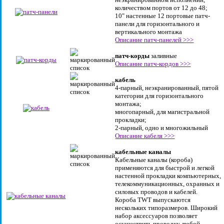
количеством портов от 12 до 48;
10" настенные 12 портовые патч-
панели для горизонтального и
вертикального монтажа
Описание патч-панелей >>>
патч-корды
заливные
Описание патч-кордов >>>
кабель
4-парный, неэкранированный, пятой
категории для горизонтального
монтажа;
многопарный, для магистральной
прокладки;
2-парный, одно и многожильный
Описание кабеля >>>
кабельные каналы
Кабельные каналы (короба)
применяются для быстрой и легкой
настенной прокладки компьютерных,
телекоммуникационных, охранных и
силовых проводов и кабелей.
Короба TWT выпускаются
нескольких типоразмеров. Широкий
набор аксессуаров позволяет
осуществить проводку любой