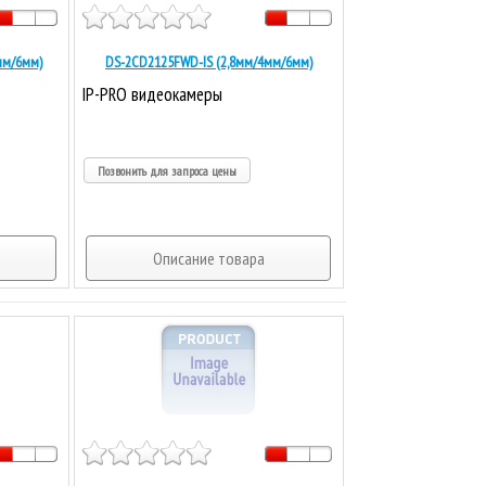
мм/6мм)
DS-2CD2125FWD-IS (2,8мм/4мм/6мм)
IP-PRO видеокамеры
Позвонить для запроса цены
Описание товара