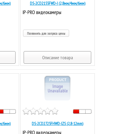
м/6мм)
DS-2CD2155FWD-I (2,8мм/4мм/6мм)
IP-PRO видеокамеры
Позвонить для запроса цены
Описание товара
м/6мм)
DS-2CD2725FHWD-IZS (2.8-12mm)
IP-PRO видеокамеры