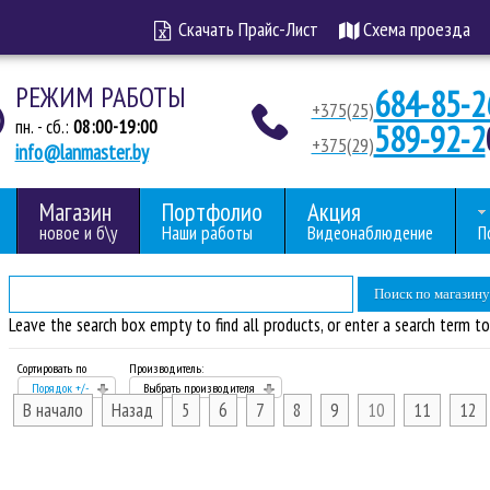
Скачать Прайс-Лист
Схема проезда
РЕЖИМ РАБОТЫ
684-85-2
+375(25)
пн. - сб.:
08:00-19:00
589-92-2
+375(29)
info@lanmaster.by
Магазин
Портфолио
Акция
новое и б\у
Наши работы
Видеонаблюдение
П
Leave the search box empty to find all products, or enter a search term to 
Сортировать по
Производитель:
Порядок +/-
Выбрать производителя
В начало
Назад
5
6
7
8
9
10
11
12