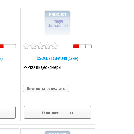
м)
DS-2CD2T35FWD-I8 (12мм)
IP-PRO видеокамеры
Позвонить для запроса цены
Описание товара