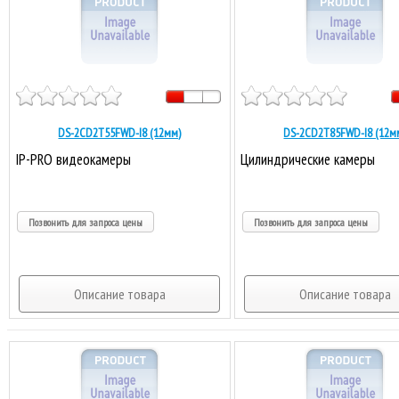
DS-2CD2T55FWD-I8 (12мм)
DS-2CD2T85FWD-I8 (12м
IP-PRO видеокамеры
Цилиндрические камеры
Позвонить для запроса цены
Позвонить для запроса цены
Описание товара
Описание товара